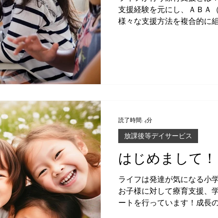
支援経験を元にし、ＡＢＡ
様々な支援方法を複合的に
ラムを構築しております。
読了時間: 4分
放課後等デイサービス
はじめまして！
ライフは発達が気になる小
お子様に対して療育支援、
ートを行っています！成長
門家の視点から一緒に考え